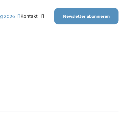
äg 2026
Kontakt
Newsletter abonnieren
tellte Fragen
Archiv
Nachricht schicken
Newsletter abonnieren
Grängjer Kulturtäg 2025
Mitglied werden
Gönner werden
Grängjer Kulturtäg 2024
Grängjer Kulturtäg 2023
Grängjer Kulturtäg 2022