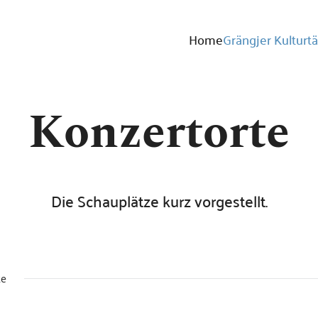
Home
Grängjer Kulturt
Gästestimmen
Häufig ges
Konzertorte
Die Schauplätze kurz vorgestellt.
te