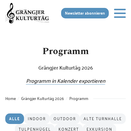
Zur Startseite
Zur mobilen Navigation
Zur Suche
Zum Hauptinhalt
Zum Fussbereich
Newsletter abonnieren
Programm
Grängjer Kulturtäg 2026
Programm in Kalender exportieren
Home
Grängjer Kulturtäg 2026
Programm
ALLE
INDOOR
OUTDOOR
ALTE TURNHALLE
TULPENHÜGEL
KONZERT
EXKURSION