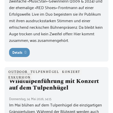
zweifache «MusicStar»-Gewinnerin (2009 & 2024) und
der ehemalige «RED Shoes»-Frontmann auf einer
Erfolgswelle. Live im Duo begeistern sie ihr Publikum
mit ihren ausdrucksstarken Stimmen und einer
erfrischend neckischen Bühnenpräsenz. Da bleibt kein
Auge trocken und kein Zweifel offen: Hier kommt
zusammen, was zusammengehört.
Details
OUTDOOR
TULPENHÜGEL
KONZERT
TULPENTAG
EXKURSION
Wildtulpenführung mit Konzert
auf dem Tulpenhügel
Donnerstag, 14. Mai 2026, 14:15
Im Mai blühen auf dem Tulpenhügel die einzigartigen
Grängjertulpen. Während der Blütezeit werden auch