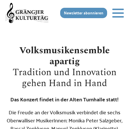
Zur Startseite
Zur mobilen Navigation
Zur Suche
Zum Hauptinhalt
Zum Fussbereich
Newsletter abonnieren
Volksmusikensemble
apartig
Tradition und Innovation
gehen Hand in Hand
Das Konzert findet in der Alten Turnhalle statt!
Die Freude an der Volksmusik verbindet die sechs
Oberwalliser MusikerInnen: Monika Peter Salzgeber,
Pascal Zenklusen, Manuel Zenklusen (Klarinette),